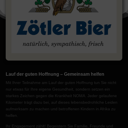
Lauf der guten Hoffnung – Gemeinsam helfen
Mit Ihrer Teilnahme am
Lauf der guten Hoffnung
tun Sie nicht
nur etwas für Ihre eigene Gesundheit, sondern setzen ein
starkes Zeichen gegen die Krankheit
NOMA
. Jeder gelaufene
Kilometer trägt dazu bei, auf dieses lebensbedrohliche Leiden
aufmerksam zu machen und betroffenen Kindern in Afrika zu
helfen.
Ihr Engagement zählt!
Begeistern Sie Familie, Freunde und