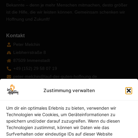
Bekannte – denn je mehr Menschen mitmachen, desto größer
ist die Hilfe, die wir leisten können.
Gemeinsam schenken wir
Hoffnung und Zukunft!
Kontakt
Peter Melchin
Liebherrstraße 8
87509 Immenstadt
+49 (152) 29 58 07 19
peter-melchin@lauf-der-guten-hoffnung.de
Zustimmung verwalten
Um dir ein optimales Erlebnis zu bieten, verwenden wir
Technologien wie Cookies, um Geräteinformationen zu
speichern und/oder darauf zuzugreifen. Wenn du diesen
Technologien zustimmst, können wir Daten wie das
Surfverhalten oder eindeutige IDs auf dieser Website